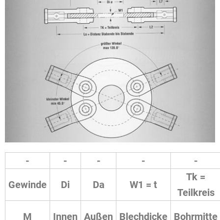
-
-
-
-
-
Tk =
Gewinde
Di
Da
W1 = t
Teilkreis
M
Innen
Außen
Blechdicke
Bohrmitte